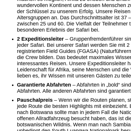
wundervollen Kontinent und dessen Menschen zu
der Schlüssel zu unserem Erfolg. Unsere Reisen
Altersgruppen an. Das Durchschnittsalter ist 37 
zwischen 25 und 60. Die Vielfalt der Teilnehmer 
besonderen Erlebnis der Safari bei.
2 Expeditionsleiter
– Gruppenfremdenführer sin
jeder Safari. Bei unserer Safari werden Sie mit 2 
registrierten Field Guides (FGASA) (Naturführern
die Crew bilden. Das bedeutet maximales Wissen
interessantes Reisen. Unsere Expeditionsleiter 
Leidenschaft für Afrika, seine Menschen und die 
lieben es, ihr Wissen mit unseren Gästen zu teile
Garantierte Abfahrten
– Abfahrten in „bold“ sind
Abfahrten. Alle anderen Abfahrten sind garantier
Pauschalpreis
– Wenn wir die Routen planen, ste
jede Route die besten Highlights mit einbezieht. B
nach Botswana sollte man in jedem Fall die Nati
offenen Allradfahrzeug besucht haben, das ist d
botswanischen Wildnis. Wenn man nach Sambia r
unbedingt den South Luangwa Nationalpark bes