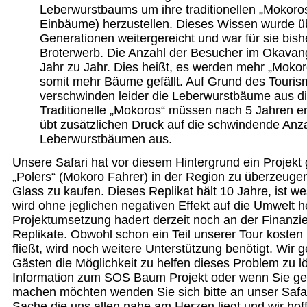
Leberwurstbaums um ihre traditionellen „Mokor
Einbäume) herzustellen. Dieses Wissen wurde ü
Generationen weitergereicht und war für sie bish
Broterwerb. Die Anzahl der Besucher im Okavang
Jahr zu Jahr. Dies heißt, es werden mehr „Mokor
somit mehr Bäume gefällt. Auf Grund des Tour
verschwinden leider die Leberwurstbäume aus d
Traditionelle „Mokoros“ müssen nach 5 Jahren er
übt zusätzlichen Druck auf die schwindende Anz
Leberwurstbäumen aus.
Unsere Safari hat vor diesem Hintergrund ein Projek
„Polers“ (Mokoro Fahrer) in der Region zu überzeugen
Glass zu kaufen. Dieses Replikat hält 10 Jahre, ist we
wird ohne jeglichen negativen Effekt auf die Umwelt he
Projektumsetzung hadert derzeit noch an der Finanzi
Replikate. Obwohl schon ein Teil unserer Tour kosten 
fließt, wird noch weitere Unterstützung benötigt. Wir
Gästen die Möglichkeit zu helfen dieses Problem zu l
Information zum SOS Baum Projekt oder wenn Sie g
machen möchten wenden Sie sich bitte an unser Safari
Sache die uns allen nahe am Herzen liegt und wir hoff