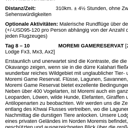
Distanz/Zeit
:
310km. ± 4½ Stunden, ohne Zw
Sehenswürdigkeiten
Optionale Aktivitäten:
Malerische Rundflüge über d
(+/-USD95-120 pro Person abhängig von der Anzahl d
jeden Flugzeuges)
Tag 8 – 10 MOREMI GAMERESERVAT
[
Lodge Fx3, Mx3, Ax2]
Erstaunlich und unerwartet sind die Kontraste, die di
Okavango zeigen, wenn sie in die dürre Kalahari fließe
wunderbar reiches Wildgebiet mit unglaublicher Tier-
Moremi Game Reservat. Flüsse, Lagunen, Savannen,
Moremi Game Reservat bietet exzellente Bedingungen 
Neben über 400 Vogelarten, ist Moremi auch ein gan
Leoparden, Löwen, wilde Hunde, Elefanten, Giraffen u
Antilopenarten zu beobachten. Wir werden uns die Zei
entlang des Khwai Flusses vertreiben, wo die Lagun
Nachmittag die durstigen Tiere anlocken. Unsere Lodg
eines privaten Geländes im Norden Moremis befinde
geschützten und ausgezeichneten Blick über die große