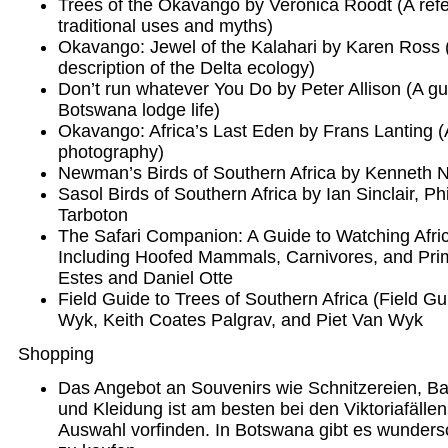
Trees of the Okavango by Veronica Roodt (A ref
traditional uses and myths)
Okavango: Jewel of the Kalahari by Karen Ross
description of the Delta ecology)
Don’t run whatever You Do by Peter Allison (A gu
Botswana lodge life)
Okavango: Africa’s Last Eden by Frans Lanting (A
photography)
Newman’s Birds of Southern Africa by Kenneth
Sasol Birds of Southern Africa by Ian Sinclair, P
Tarboton
The Safari Companion: A Guide to Watching Af
Including Hoofed Mammals, Carnivores, and Pri
Estes and Daniel Otte
Field Guide to Trees of Southern Africa (Field 
Wyk, Keith Coates Palgrav, and Piet Van Wyk
Shopping
Das Angebot an Souvenirs wie Schnitzereien, Bat
und Kleidung ist am besten bei den Viktoriafälle
Auswahl vorfinden. In Botswana gibt es wunder