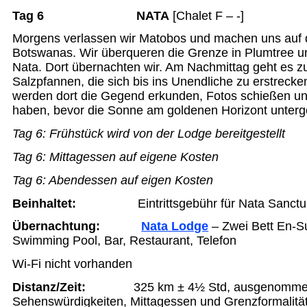
Tag 6 NATA
[Chalet F – -]
Morgens verlassen wir Matobos und machen uns auf
Botswanas. Wir überqueren die Grenze in Plumtree u
Nata. Dort übernachten wir. Am Nachmittag geht es 
Salzpfannen, die sich bis ins Unendliche zu erstrecke
werden dort die Gegend erkunden, Fotos schießen und
haben, bevor die Sonne am goldenen Horizont unterg
Tag 6:
Frühstück wird von der Lodge bereitgestellt
Tag 6:
Mittagessen auf eigene Kosten
Tag 6:
Abendessen auf eigen Kosten
Beinhaltet:
Eintrittsgebühr für Nata Sanct
Übernachtung
:
Nata Lodge
– Zwei Bett En-Su
Swimming Pool, Bar, Restaurant, Telefon
Wi-Fi nicht vorhanden
Distanz/Zeit
:
325 km ± 4½ Std, ausgenomm
Sehenswürdigkeiten, Mittagessen und Grenzformalitä