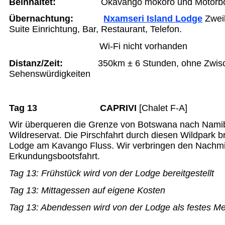
Beinhaltet:
Okavango mokoro und Motorbo
Übernachtung
:
Nxamseri Island Lodge
Zweib
Suite Einrichtung, Bar, Restaurant, Telefon.
Wi-Fi nicht vorhanden
Distanz/Zeit
:
350km ± 6 Stunden, ohne Zwisc
Sehenswürdigkeiten
Tag 13 CAPRIVI
[Chalet F-A]
Wir überqueren die Grenze von Botswana nach Nami
Wildreservat. Die Pirschfahrt durch diesen Wildpark b
Lodge am Kavango Fluss. Wir verbringen den Nachmit
Erkundungsbootsfahrt.
Tag 13:
Frühstück wird von der Lodge bereitgestellt
Tag 13:
Mittagessen auf eigene Kosten
Tag 13:
Abendessen wird von der Lodge als festes Men