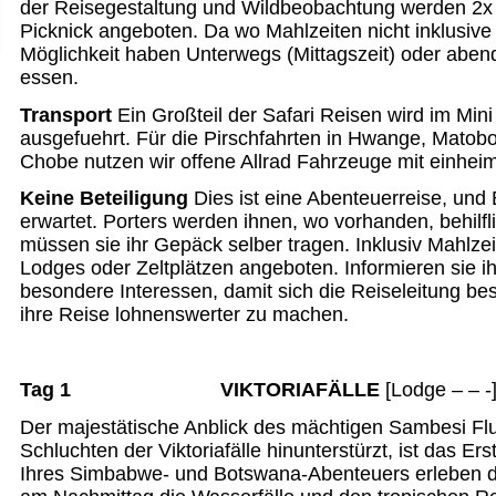
der Reisegestaltung und Wildbeobachtung werden 2x 
Picknick angeboten. Da wo Mahlzeiten nicht inklusive
Möglichkeit haben Unterwegs (Mittagszeit) oder aben
essen.
Transport
Ein Großteil der Safari Reisen wird im Min
ausgefuehrt. Für die Pirschfahrten in Hwange, Matob
Chobe nutzen wir offene Allrad Fahrzeuge mit einhei
Keine Beteiligung
Dies ist eine Abenteuerreise, und 
erwartet. Porters werden ihnen, wo vorhanden, behilfli
müssen sie ihr Gepäck selber tragen. Inklusiv Mahlze
Lodges oder Zeltplätzen angeboten. Informieren sie i
besondere Interessen, damit sich die Reiseleitung b
ihre Reise lohnenswerter zu machen.
Tag 1 VIKTORIAFÄLLE
[Lodge – – -
Der majestätische Anblick des mächtigen Sambesi Flu
Schluchten der Viktoriafälle hinunterstürzt, ist das Er
Ihres Simbabwe- und Botswana-Abenteuers erleben d