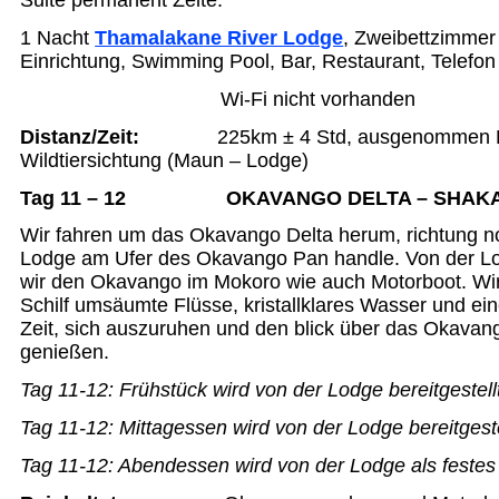
Suite permanent Zelte.
1 Nacht
Thamalakane River Lodge
, Zweibettzimmer
Einrichtung, Swimming Pool, Bar, Restaurant, Telefon
Wi-Fi nicht vorhanden
Distanz/Zeit
:
225km ± 4 Std, ausgenommen P
Wildtiersichtung (Maun – Lodge)
Tag 11 – 12 OKAVANGO DELTA – SHAK
Wir fahren um das Okavango Delta herum, richtung n
Lodge am Ufer des Okavango Pan handle. Von der L
wir den Okavango im Mokoro wie auch Motorboot. Wir 
Schilf umsäumte Flüsse, kristallklares Wasser und ei
Zeit, sich auszuruhen und den blick über das Okavan
genießen.
Tag 11-12:
Frühstück wird von der Lodge bereitgestell
Tag 11-12:
Mittagessen wird von der Lodge bereitgeste
Tag 11-12:
Abendessen wird von der Lodge als festes 