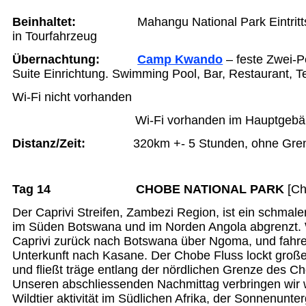
Beinhaltet:
Mahangu National Park Eintritt
in Tourfahrzeug
Übernachtung
:
Camp Kwando
– feste Zwei-P
Suite Einrichtung. Swimming Pool, Bar, Restaurant, Te
Wi-Fi nicht vorhanden
Wi-Fi vorhanden im Hauptgeb
Distanz/Zeit
:
320km +- 5 Stunden, ohne Grenzf
Tag 14 CHOBE NATIONAL PARK
[Cha
Der Caprivi Streifen, Zambezi Region, ist ein schmaler
im Süden Botswana und im Norden Angola abgrenzt. 
Caprivi zurück nach Botswana über Ngoma, und fahr
Unterkunft nach Kasane. Der Chobe Fluss lockt groß
und fließt träge entlang der nördlichen Grenze des C
Unseren abschliessenden Nachmittag verbringen wir 
Wildtier aktivität im Südlichen Afrika, der Sonnenunte