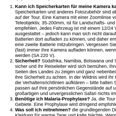
Kann ich Speicherkarten für meine Kamera k
Speicherkarten und anderes Fotozubehör sind a
auf der Tour. Eine Kamera mit einer Zoomlinse v
Teleobjektiv, 35-200mm, ist für Landschafts- un
empfehlen. Jedes Fahrzeug ist mit einem 12/24 
ausgestattet – jedoch kann man sich nicht darauf
Batterien dort aufladen zu können, und daher em
eine zweite Batterie mitzubringen. Vergessen Sie
(fast) immer Ihre Kamera aufladen können, wenn
werden (SA 220 V).
Sicherheit?
Südafrika, Namibia, Botswana und S
sicher und Ihr Reiseleiter wird sich bemühen, Ih
Seiten des Landes zu zeigen und ganz nebenbei
ihre Sicherheit zu achten. In der Wildnis wird Ihr
die Verhaltensrichtlinien aufklären – bitte halten 
passen auf Ihre persönlichen Gegenstände auf u
großartigen und unvergesslichen Safari nichts i
Benötige ich Malaria-Prophylaxe?
Ja, die Tour
Gebiete. Eine Prophylaxe wird dringend empfohl
Was soll ich mitnehmen?
die grundlegenden D
Kleidung für warme Tage und kalte Nächte, Wan