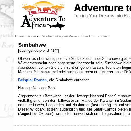
Adventure t
Turning Your Dreams Into Real
Home
Länder
Gorillas
Gruppen Reisen
Über Uns
Kontakt
Simbabwe
[easingsliderpro id=“14″]
Obwohl es eher wenig positive Schlagzeilen über Simbabwe gibt, w
Wildtierbeobachtungen angenehm überrascht sein. Simbabwe bleibt 
Abenteuern sollten Sie sich nicht entgehen lassen. Touristen beg
Massen. Simbabwe befindet sich ganz oben auf unserer Liste für W
Beispiel Routen
, die Simbabwe enthalten.
Hwange National Park
Angrenzend zu Botswana, ist der Hwange National Park Simbabwes 
vielfältig sind, von der Halbwüste am Rande der Kalahari im Süde
darunter Löwen, Leoparden und Nashörner (fast unmöglich und schw
Dieser Wildpark ist sehr zugänglich und alle Safari-Camps bieten 
(August bis Oktober), wenn die Tierwelt sich um die geschrumpfte 