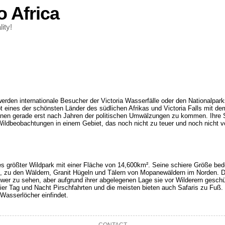
o Africa
ity!
erden internationale Besucher der Victoria Wasserfälle oder den Nationalpar
eines der schönsten Länder des südlichen Afrikas und Victoria Falls mit de
innen gerade erst nach Jahren der politischen Umwälzungen zu kommen. Ihre S
ildbeobachtungen in einem Gebiet, das noch nicht zu teuer und noch nicht vo
größter Wildpark mit einer Fläche von 14,600km². Seine schiere Größe bede
n, zu den Wäldern, Granit Hügeln und Tälern von Mopanewäldern im Norden. De
er zu sehen, aber aufgrund ihrer abgelegenen Lage sie vor Wilderern geschütz
hier Tag und Nacht Pirschfahrten und die meisten bieten auch Safaris zu Fuß.
Wasserlöcher einfindet.