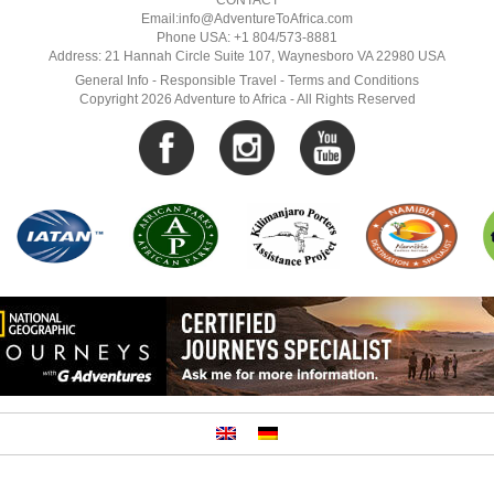
CONTACT
Email:info@AdventureToAfrica.com
Phone USA: +1 804/573-8881
Address: 21 Hannah Circle Suite 107, Waynesboro VA 22980 USA
General Info
-
Responsible Travel
-
Terms and Conditions
Copyright 2026 Adventure to Africa - All Rights Reserved